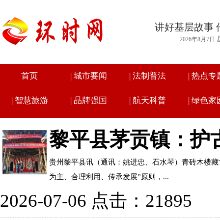
讲好基层故事 
2026年8月7日
首页
|
城市要闻
|
法制普法
|
热点专
|
智慧旅游
|
品牌强国
|
航天科普
|
绿色家
黎平县茅贡镇：护
贵州黎平县讯（通讯：姚进忠、石水琴）青砖木楼藏
为主、合理利用、传承发展”原则，...
2026-07-06 点击：21895