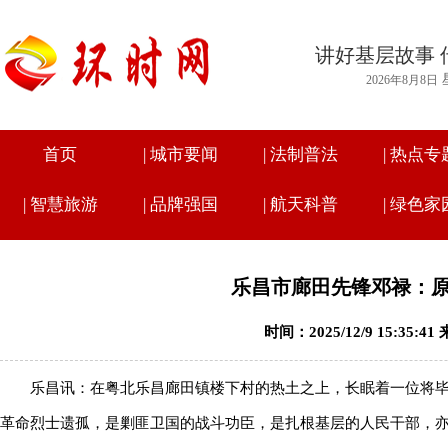
讲好基层故事 
2026年8月8日
首页
|
城市要闻
|
法制普法
|
热点专
|
智慧旅游
|
品牌强国
|
航天科普
|
绿色家
乐昌市廊田先锋邓禄：
时间：2025/12/9 15:35:
乐昌讯：在粤北乐昌廊田镇楼下村的热土之上，长眠着一位将毕生赤
革命烈士遗孤，是剿匪卫国的战斗功臣，是扎根基层的人民干部，