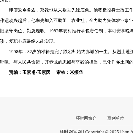
即便返乡务农，邓禄也从未褪去先锋底色。他积极投身土改工
作运动兴起后，他率先加入互助组、农业社，全力助力集体农业事业
旧坚守岗位、勤恳履职。1982年农村推行承包责任制，本可安享
诿，复职心愿最终未能实现。
1998年，82岁的邓禄走完了跌宕却始终赤诚的一生。从烈士
呼吸、与人民共命运，其赤诚的忠诚与坚毅的担当，已化作乡土间
责编：玉素甫·玉素因 审核：米振华
环时网简介
联创单位
环时网官网 | Copyright © 2025 | htt