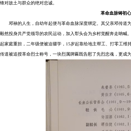
锋对故土与群众的绝对忠诚。
革命血脉铸初
邓禄的人生，自幼年起便与革命血脉深度绑定。其父亲邓传道为乐
毅然投身共产党领导的农民运动，加入犁头会为乡村觉醒奔走呐喊。1
起家庭重担，二年级便被迫辍学，15岁起靠给地主帮工、打零工维持
传道被追授革命烈士称号，一块烈属牌匾既告慰了先烈忠魂，更成