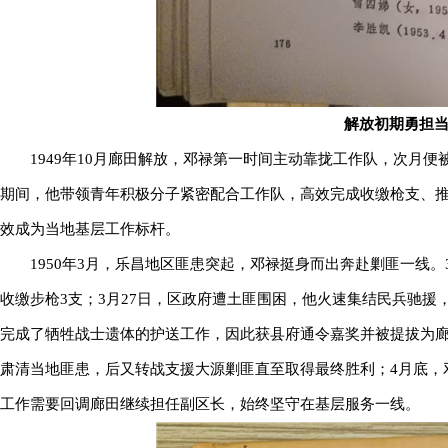
解放初期勇担
1949年10月廊田解放，邓禄第一时间主动靠拢工作队，次月
期间，他带领青年积极分子紧密配合工作队，高效完成收缴枪支、
效成为当地基层工作标杆。
1950年3月，乐昌地区匪患突起，邓禄挺身而出奔赴剿匪一线
收缴步枪3支；3月27日，区政府遭土匪围困，他火速集结民兵驰
完成了牺牲战士遗体的护送工作，因此获县府通令嘉奖并被提拔为廊
肃清当地匪患，后又转战支援大源剿匪直至取得最终胜利；4月底，
工作需要回调廊田继续担任副区长，始终坚守在基层服务一线。