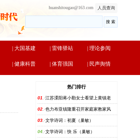
huanshitougao@163.com
人员查询
|
大国基建
|
雷锋驿站
|
理论参阅
|
健康科普
|
体育强国
|
民声舆情
热门排行
01
.·
江苏溧阳蒋小勤女士看望上黄镇老
02
.·
色力布亚镇隆重召开家庭家教家风
03
.·
文学诗词：初夏（巢敏）
04
.·
文学诗词：快 乐（巢敏）