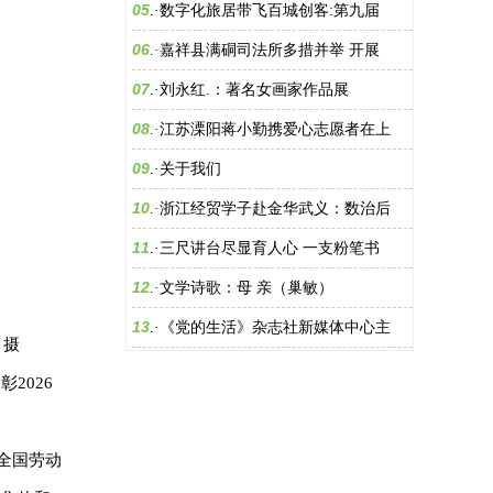
05
.·
数字化旅居带飞百城创客:第九届
06
.·
嘉祥县满硐司法所多措并举 开展
07
.·
刘永红.：著名女画家作品展
08
.·
江苏溧阳蒋小勤携爱心志愿者在上
09
.·
关于我们
10
.·
浙江经贸学子赴金华武义：数治后
11
.·
三尺讲台尽显育人心 一支粉笔书
12
.·
文学诗歌：母 亲（巢敏）
13
.·
《党的生活》杂志社新媒体中心主
 摄
2026
暨全国劳动