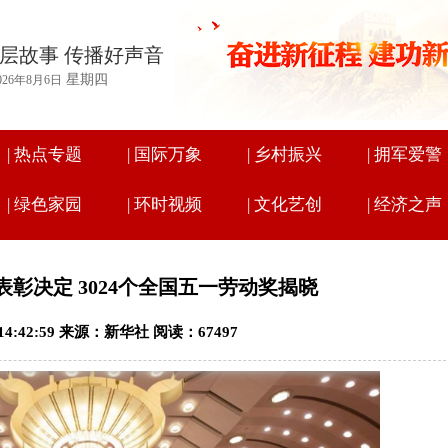
层故事 传播好声音
星期四
026年8月6日
|
热点专题
|
国际万象
|
乡村振兴
|
拥军爱警
|
绿色家园
|
环时视频
|
文化艺创
|
经济之声
彰决定 3024个全国五一劳动奖揭晓
 14:42:59 来源：新华社 阅读：67497