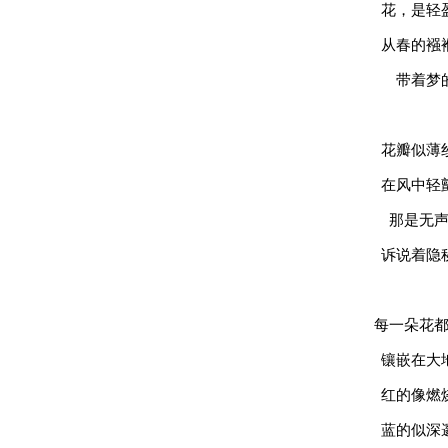
花，是轻
从春的襁
带着梦
花瓣似薄
在风中轻
那是无
诉说着隐
每一朵花
镶嵌在大
红的像燃
蓝的似深