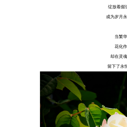
绽放着倔
成为岁月
当繁
花化
却在灵
留下了永