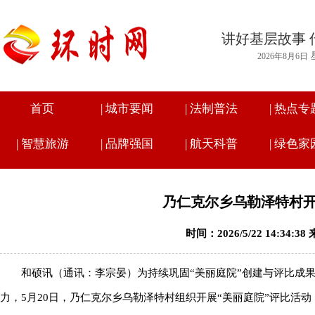
讲好基层故事 
2026年8月6日
首页
|
城市要闻
|
法制普法
|
热点专
|
智慧旅游
|
品牌强国
|
航天科普
|
绿色家
乃仁克尔乡乌勒泽特村开
时间：2026/5/22 14:34:
和硕讯（通讯：李宗晏）为持续巩固“美丽庭院”创建与评比成
力，5月20日，乃仁克尔乡乌勒泽特村组织开展“美丽庭院”评比活动