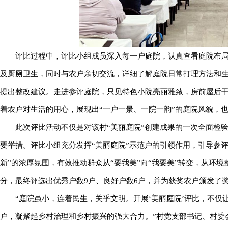
评比过程中，评比小组成员深入每一户庭院，认真查看庭院布
及厨厕卫生，同时与农户亲切交流，详细了解庭院日常打理方法和
提出整改建议。走进参评庭院，只见特色小院亮丽雅致，房前屋后
着农户对生活的用心，展现出“一户一景、一院一韵”的庭院风貌，
此次评比活动不仅是对该村“美丽庭院”创建成果的一次全面检
要举措。评比小组充分发挥“美丽庭院”示范户的引领作用，引导参
新”的浓厚氛围，有效推动群众从“要我美”向“我要美”转变，从环境
分，最终评选出优秀户数9户、良好户数6户，并为获奖农户颁发了
“庭院虽小，连着民生，关乎文明。开展‘美丽庭院’评比，不
户，凝聚起乡村治理和乡村振兴的强大合力。”村党支部书记、村委