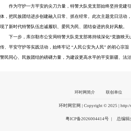
作为守护一方平安的尖刀力量，特警大队党支部始终坚持党建
体，把民族团结进步创建融入日常、抓在经常。此次主题党日活动
现了新时代特警队伍忠诚履职、爱民为民、团结奋进的良好风貌。
下一步，库尔勒市公安局特警大队党支部将持续深化“党旗映天
传、平安守护等实践活动，始终牢记 “人民公安为人民” 的初心宗
警民同心、民族团结的磅礴力量，为建设更高水平的平安新疆、法治
环时网简介
联创单位
环时网官网 | Copyright © 2025 | htt
粤ICP备2026004414号 | 总编辑办