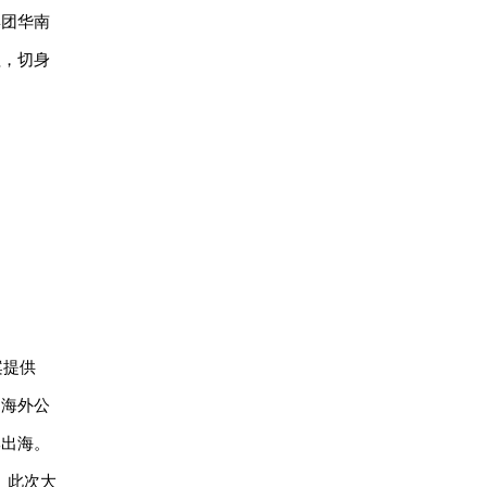
集团华南
程，切身
案提供
、海外公
牌出海。
。此次大