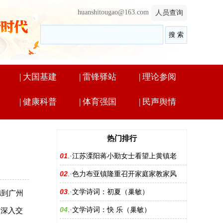
huanshitougao@163.com
人员查询
|
大国基建
|
雷锋驿站
|
理论参阅
|
健康科普
|
体育强国
|
民声舆情
热门排行
01
.·
江苏溧阳蒋小勤女士看望上黄镇老
02
.·
色力布亚镇隆重召开家庭家教家风
03
.·
文学诗词：初夏（巢敏）
穗到广州
04
.·
文学诗词：快 乐（巢敏）
题深入交