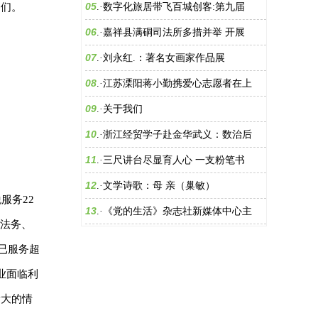
05
导们。
.·
数字化旅居带飞百城创客:第九届
06
.·
嘉祥县满硐司法所多措并举 开展
07
.·
刘永红.：著名女画家作品展
08
.·
江苏溧阳蒋小勤携爱心志愿者在上
09
.·
关于我们
10
.·
浙江经贸学子赴金华武义：数治后
11
.·
三尺讲台尽显育人心 一支粉笔书
12
.·
文学诗歌：母 亲（巢敏）
服务22
13
.·
《党的生活》杂志社新媒体中心主
、法务、
已服务超
业面临利
量大的情