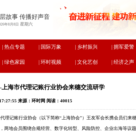
层故事 传播好声音
星期六
026年8月8日
|
热点专题
|
国际万象
|
乡村振兴
|
拥军爱警
|
绿色家园
|
环时视频
|
文化艺创
|
经济之声
—上海市代理记账行业协会来穗交流研学
 17:27:55 来源：环时网 阅读：40015
上海市代理记账行业协会（以下简称“上海协会”）王友军会长携会员们来
，两地会员围绕合规经营、数字化转型、风险防控、企业出海等议