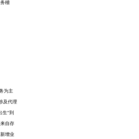
税务稽
务为主
涉及代理
出生”到
要来自存
万新增业