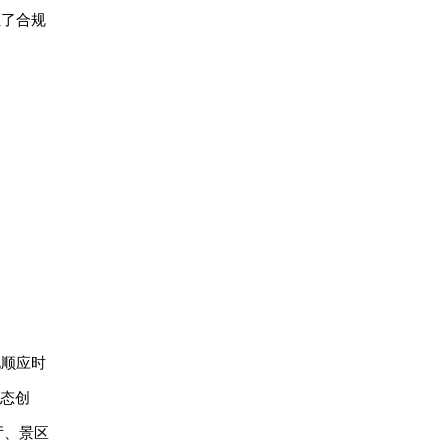
证了合规
化顺应时
业态创
厅、景区