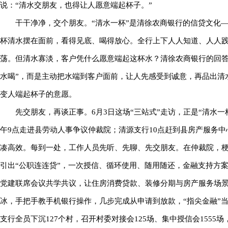
说：“清水交朋友，也得让人愿意端起杯子。”
干干净净，交个朋友。“清水一杯”是清徐农商银行的信贷文化
杯清水摆在面前，看得见底、喝得放心。全行上下人人知道、人人
荡。但清水寡淡，客户凭什么愿意端起这杯水？清徐农商银行的回答
水喝”，而是主动把水端到客户面前，让人先感受到诚意，再品出清
变人端起杯子的意愿。
先交朋友，再谈正事。6月3日这场“三站式”走访，正是“清水
午9点走进县劳动人事争议仲裁院；清源支行10点赶到县房产服务中
凑高效。每到一处，工作人员先听、先聊、先交朋友。在仲裁院，
引出“公职连连贷”，一次授信、循环使用、随用随还，金融支持方案
党建联席会议共学共议，让住房消费贷款、装修分期与房产服务场
冰，手把手教手机银行操作，几步完成从申请到放款，“指尖金融”
支行全员下沉127个村，召开村委对接会125场、集中授信会155