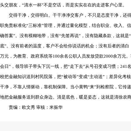
头交朋友，“清水一杯”不是空话，而是实实在在的走进客户心里。
交得干净，交得明白。干干净净交客户，不只是态度干净，还
职免责标准化“三标准”管理，并通过量化模型，结合职业、收入、
确答案”。没有模糊地带，没有“先签再说”，没有隐藏条款，这就是“
底”。没有前者的温度，客户不会给你说话的机会；没有后者的清白，说
万元，为教育、政府系统等100余名公职人员发放贷款2000余万
会日”，领导班子带头下沉一线，把“走下去”从号召变成习惯；24
校把金融知识送到村民院落，把“被动等”变成“主动送”；差异化考
干净，不靠人情驱动，靠机制保障。当小黄鸭“来”到检察院，它传
地把金融服务送到群众身边。清是底色，暖是姿态，这就是清徐农商
责编：欧文秀 审核：米振华