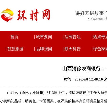
讲好基层故事 
2026年8月8日
首页
|
城市要闻
|
法制普法
|
热点专
|
智慧旅游
|
品牌强国
|
航天科普
|
绿色家
山西清徐农商银行：
时间：2026/6/8 12:48:
山西讯（通讯：杜毅鹏）6月3日上午，清徐农商银行工作人员
小黄鸭礼品袋，明黄色、卡通图案，在严肃的检察办公环境里格外醒