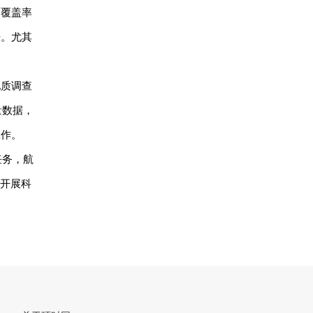
高覆盖率
据。尤其
地质调查
量数据，
工作。
任务，航
续开展科