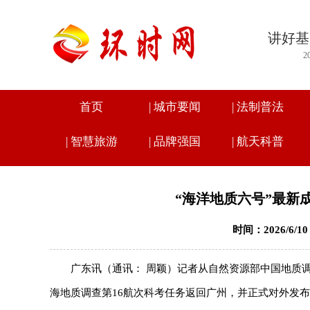
讲好基
2
首页
|
城市要闻
|
法制普法
|
智慧旅游
|
品牌强国
|
航天科普
“海洋地质六号”最新
时间：2026/6/1
广东讯（通讯： 周颖）记者从自然资源部中国地质
海地质调查第16航次科考任务返回广州，并正式对外发