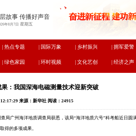
层故事 传播好声音
星期五
026年8月7日
|
热点专题
|
国际万象
|
乡村振兴
|
拥军爱警
|
绿色家园
|
环时视频
|
文化艺创
|
经济之声
成果：我国深海电磁测量技术迎新突破
0 12:17:29 来源：新华社 阅读：24915
调查局广州海洋地质调查局获悉，该局“海洋地质六号”科考船近日圆
布取得的多项成果。