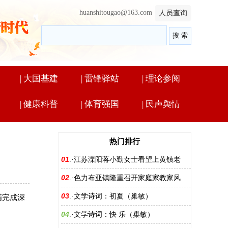
huanshitougao@163.com
人员查询
|
大国基建
|
雷锋驿站
|
理论参阅
|
健康科普
|
体育强国
|
民声舆情
热门排行
01
.·
江苏溧阳蒋小勤女士看望上黄镇老
02
.·
色力布亚镇隆重召开家庭家教家风
03
.·
文学诗词：初夏（巢敏）
满完成深
04
.·
文学诗词：快 乐（巢敏）