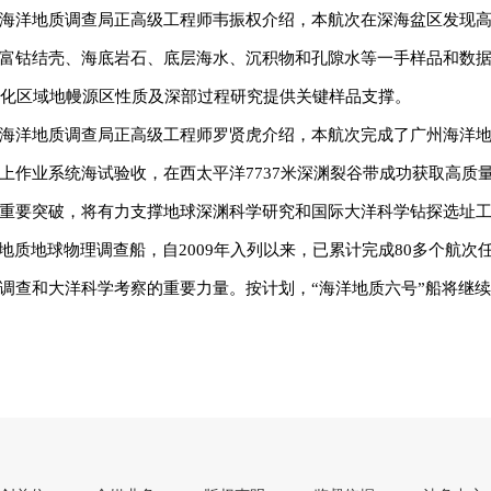
海洋地质调查局正高级工程师韦振权介绍，本航次在深海盆区发现
富钴结壳、海底岩石、底层海水、沉积物和孔隙水等一手样品和数
深化区域地幔源区性质及深部过程研究提供关键样品支撑。
海洋地质调查局正高级工程师罗贤虎介绍，本航次完成了广州海洋
上作业系统海试验收，在西太平洋7737米深渊裂谷带成功获取高质
重要突破，将有力支撑地球深渊科学研究和国际大洋科学钻探选址
地质地球物理调查船，自2009年入列以来，已累计完成80多个航次
调查和大洋科学考察的重要力量。按计划，“海洋地质六号”船将继