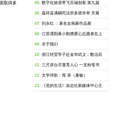
05
方面取得多
.·
数字化旅居带飞百城创客:第九届
06
.·
嘉祥县满硐司法所多措并举 开展
07
.·
刘永红.：著名女画家作品展
08
.·
江苏溧阳蒋小勤携爱心志愿者在上
09
.·
关于我们
10
.·
浙江经贸学子赴金华武义：数治后
11
.·
三尺讲台尽显育人心 一支粉笔书
12
.·
文学诗歌：母 亲（巢敏）
13
.·
《党的生活》杂志社新媒体中心主