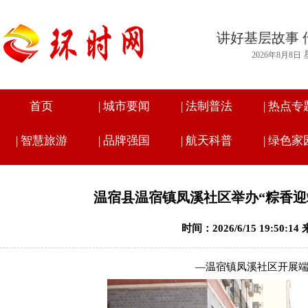
讲好基层故事 
2026年8月8日
首页
|
城市要闻
|
法制普法
|
热点专
|
智慧旅游
|
品牌强国
|
航天科普
|
绿色家
温宿县温宿镇凤溪社区举办“粽香迎
时间：2026/6/15 19:50:
—温宿镇凤溪社区开展