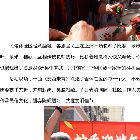
民俗体验区暖意融融，各族居民正在上演一场包粽子比赛，翠
叶、填米、捆线，互相传授包粽技巧，比拼着谁包得又快又精致，
也展现出了各族群众“你中有我、我中有你”中华民族一家亲的祥和
活动现场，一曲《麦西来甫》点燃了全体在座的每一个人，不
舞姿携手共舞，并肩起舞、笑脸相融。节目表演间隙，社区工作人
传承民俗文化，摒弃陈规陋习，共度文明佳节。