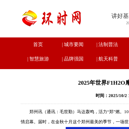
讲好基
2
首页
|
城市要闻
|
法制普法
|
智慧旅游
|
品牌强国
|
航天科普
2025年世界F1H
时间：2025/10/2
郑州讯（通讯：毛世勤）马达轰鸣，活力“郑”燃。10
情启幕。届时，在金秋十月这个郑州最美的季节，一场世