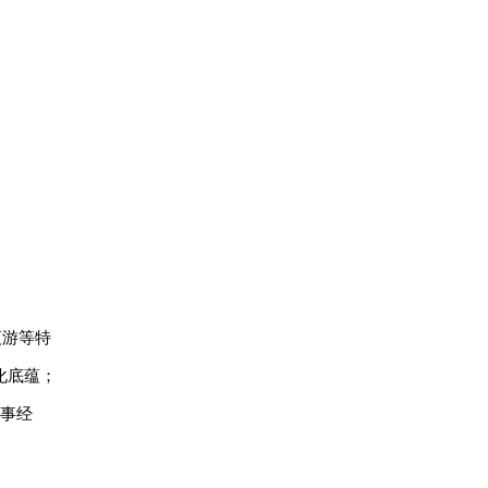
夜游等特
化底蕴；
赛事经