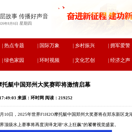
层故事 传播好声音
星期四
026年8月6日
|
热点专题
|
国际万象
|
乡村振兴
|
拥军爱警
|
绿色家园
|
环时视频
|
文化艺创
|
经济之声
2O摩托艇中国郑州大奖赛即将激情启幕
 17:49:03 来源：环时网 阅读：219252
月10日，2025年世界F1H2O摩托艇中国郑州大奖赛将在郑东新区龙
界顶级水上赛事将再度演绎龙湖“水上狂飙”的饕餮视觉盛宴。