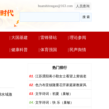
huanshitougao@163.com
人员查询
|
大国基建
|
雷锋驿站
|
理论参阅
|
健康科普
|
体育强国
|
民声舆情
热门排行
01
.·
江苏溧阳蒋小勤女士看望上黄镇老
02
.·
色力布亚镇隆重召开家庭家教家风
03
.·
文学诗词：初夏（巢敏）
湖水域激
04
.·
文学诗词：快 乐（巢敏）