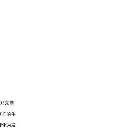
了郑东新
落户的生
转化为发