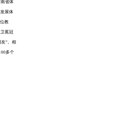
河南省体
新发展体
余位教
括卫冕冠
朋友”。相
00多个