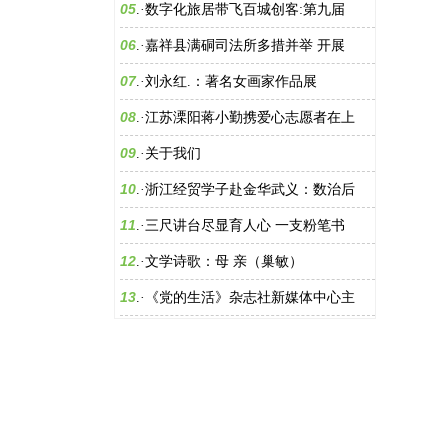
05
.·
数字化旅居带飞百城创客:第九届
06
.·
嘉祥县满硐司法所多措并举 开展
07
.·
刘永红.：著名女画家作品展
08
.·
江苏溧阳蒋小勤携爱心志愿者在上
09
.·
关于我们
10
.·
浙江经贸学子赴金华武义：数治后
11
.·
三尺讲台尽显育人心 一支粉笔书
12
.·
文学诗歌：母 亲（巢敏）
13
.·
《党的生活》杂志社新媒体中心主