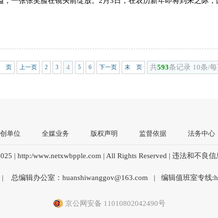
四溢，一张张笑脸在镜头前绽放。2月3日，在农历新年即将到来之际
4
共
593
条记录 10条/
 页
上一页
2
3
5
6
下一页
末 页
创单位
全媒业务
版权声明
监督依据
法务中心
025 | http:/www.netxwbpple.com | All Rights Reserved | 违法
| 总编辑办公室：huanshiwanggov@163.com | 编辑值班室专线:huans
京公网安备 11010802042490号