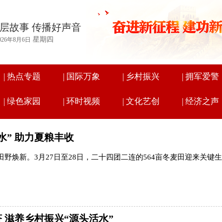
层故事 传播好声音
星期四
026年8月6日
|
热点专题
|
国际万象
|
乡村振兴
|
拥军爱警
|
绿色家园
|
环时视频
|
文化艺创
|
经济之声
水” 助力夏粮丰收
野焕新。3月27日至28日，二十四团二连的564亩冬麦田迎来关
 滋养乡村振兴“源头活水”