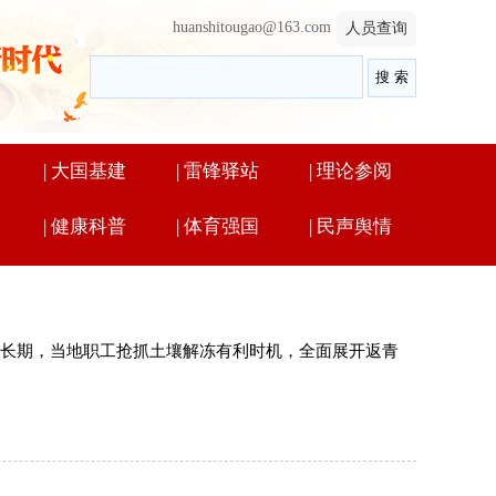
huanshitougao@163.com
人员查询
|
大国基建
|
雷锋驿站
|
理论参阅
|
健康科普
|
体育强国
|
民声舆情
键生长期，当地职工抢抓土壤解冻有利时机，全面展开返青