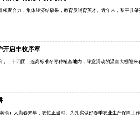
引领聚合力，集体经济结硕果，教育反哺育英才。近年来，黎平县肇
护开启丰收序章
12日，二十四团二连高标准冬枣种植基地内，绿意涌动的温室大棚迎
耕
刘润瑜）人勤春来早，农忙正当时。为扎实做好春季农业生产保障工