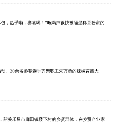
酥包，热乎嘞，尝尝噶！”吆喝声很快被隔壁稀豆粉家的
活动。20余名参赛选手齐聚职工朱万勇的辣椒育苗大
，韶关乐昌市廊田镇楼下村的乡贤群体，在乡贤企业家