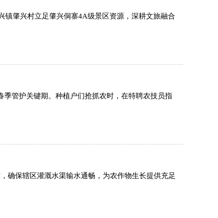
兴镇肇兴村立足肇兴侗寨4A级景区资源，深耕文旅融合
来春季管护关键期。种植户们抢抓农时，在特聘农技员指
作，确保辖区灌溉水渠输水通畅，为农作物生长提供充足