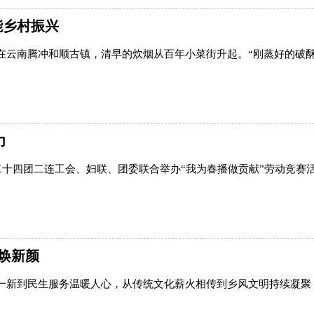
能乡村振兴
在云南腾冲和顺古镇，清早的炊烟从百年小菜街升起。“刚蒸好的破
力
二十四团二连工会、妇联、团委联合举办“我为春播做贡献”劳动竞赛
守焕新颜
一新到民生服务温暖人心，从传统文化薪火相传到乡风文明持续凝聚