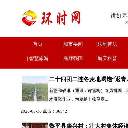
讲好基
2
首页
|
城市要闻
|
法制普法
|
智慧旅游
|
品牌强国
|
航天科普
二十四团二连冬麦地喝饱“返青
新疆和硕讯（通讯：谭雪梅）春风拂面，田
水灌溉作业，为夏粮丰收奠定...
2026-03-30 点击：36542
黎平县肇兴村：壮大村集体经济