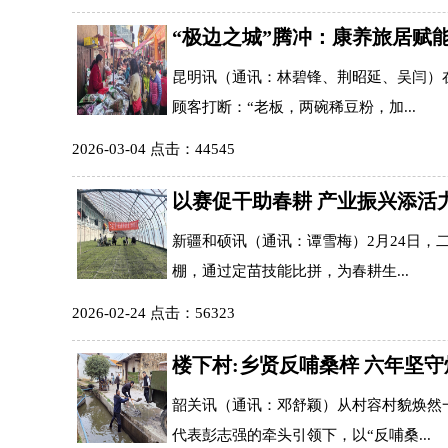
“极边之城”腾冲：康养旅居赋
昆明讯（通讯：林碧锋、荆昭延、吴闫）
顾客打断：“老板，两碗稀豆粉，加...
2026-03-04 点击：44545
以赛促干助春耕 产业振兴添活
新疆和硕讯（通讯：谭雪梅）2月24日，
棚，通过定苗技能比拼，为春耕生...
2026-02-24 点击：56323
楼下村:乡贤反哺桑梓 六年坚
韶关讯（通讯：邓舒颖）从村容村貌焕然
代表彭志强的牵头引领下，以“反哺桑...